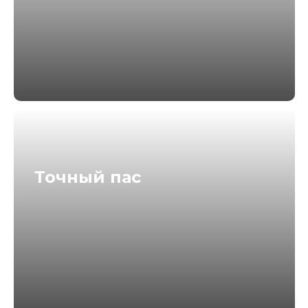
+7
Я соглашаюсь с
политикой конфиденциальности
Зарегистрироваться
Точный пас