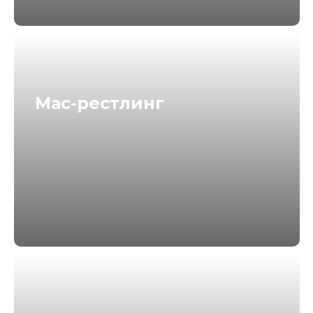
возможность выиграть призы от
партнеров
Мас-рестлинг