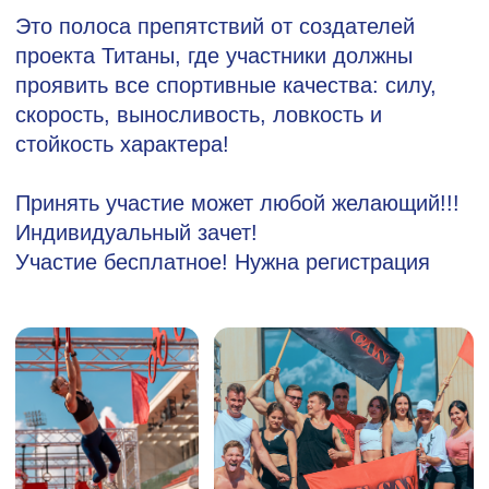
НА ФЕСТИВАЛЕ
БУДУТ
НАГРАЖДЕНИЯ ЛУЧШИХ
Тренеров и команд фитнес клубов,
а также вручение наград выдающимся
спортсменам
ОТКРЫТЫЕ МАСТЕР-КЛАССЫ
От звезд спорта и медийных
спортсменов, на которых сможет