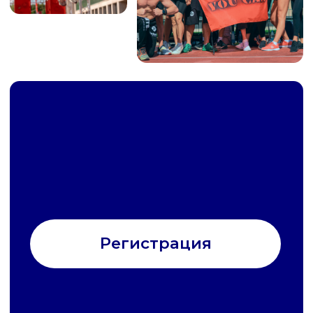
присутствовать каждый желающий
ЗВЕЗДЫ СПОРТА И ФИТНЕСА
С которыми сможет пообщаться каждый
желающий и задать интересующие
вопросы
СЕМИНАРЫ В ЗОНЕ ЛЕКТОРИЯ
От ведущих экспертов и партнеров
на разные темы, от правильного
питания, до тренировок при травмах
ТОВАРЫ ДЛЯ СПОРТА
И ФИТНЕСА
От партнеров мероприятия
в специально отведенной зоне, где
вы сможете приобрести всё
необходимое для спорта