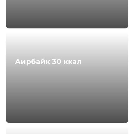
Аирбайк 30 ккал
ДЛЯ УЧАСТИЯ
НЕОБХОДИМО
ЗАРЕГИСТРИРОВАТЬСЯ
01
На участие в одном или нескольких
испытаний, указанных выше