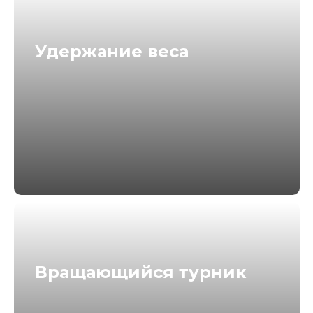
ВЗЯТЬ ФОРМУ
02
В форму входит:
спортивная одежда и сменная обувь
Удержание веса
ПРИЙТИ НА
03
МЕРОПРИЯТИЕ
Мероприятие проводится по адресу:
Москва, Лужники, УСЗ Дружба
Я ПОЙДУ НА
МЕРОПРИЯТИЕ!
Вращающийся турник
Регистрация на мероприятие для
спортсменов и зрителей